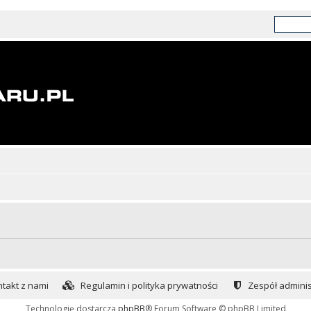
takt z nami
Regulamin i polityka prywatności
Zespół adminis
Technologię dostarcza
phpBB
® Forum Software © phpBB Limited