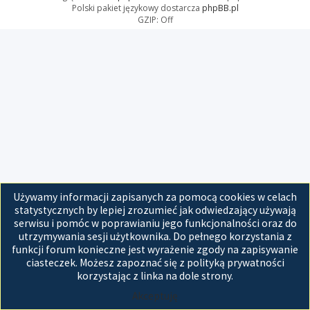
Polski pakiet językowy dostarcza
phpBB.pl
GZIP: Off
Używamy informacji zapisanych za pomocą cookies w celach
statystycznych by lepiej zrozumieć jak odwiedzający używają
serwisu i pomóc w poprawianiu jego funkcjonalności oraz do
utrzymywania sesji użytkownika. Do pełnego korzystania z
funkcji forum konieczne jest wyrażenie zgody na zapisywanie
ciasteczek. Możesz zapoznać się z polityką prywatności
korzystając z linka na dole strony.
Akceptuję