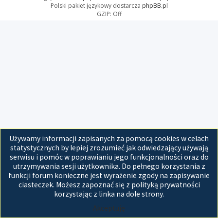
Polski pakiet językowy dostarcza
phpBB.pl
GZIP: Off
Używamy informacji zapisanych za pomocą cookies w celach
statystycznych by lepiej zrozumieć jak odwiedzający używają
serwisu i pomóc w poprawianiu jego funkcjonalności oraz do
utrzymywania sesji użytkownika. Do pełnego korzystania z
funkcji forum konieczne jest wyrażenie zgody na zapisywanie
ciasteczek. Możesz zapoznać się z polityką prywatności
korzystając z linka na dole strony.
Akceptuję