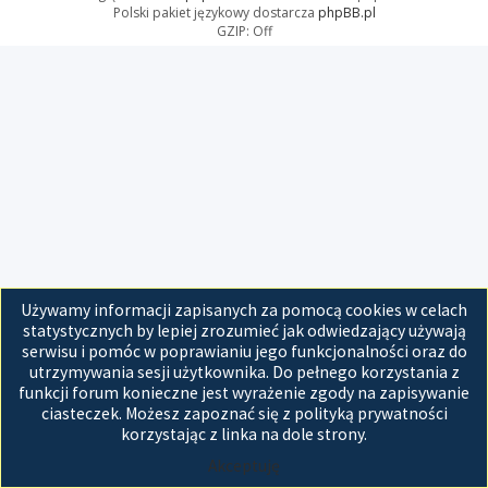
Polski pakiet językowy dostarcza
phpBB.pl
GZIP: Off
Używamy informacji zapisanych za pomocą cookies w celach
statystycznych by lepiej zrozumieć jak odwiedzający używają
serwisu i pomóc w poprawianiu jego funkcjonalności oraz do
utrzymywania sesji użytkownika. Do pełnego korzystania z
funkcji forum konieczne jest wyrażenie zgody na zapisywanie
ciasteczek. Możesz zapoznać się z polityką prywatności
korzystając z linka na dole strony.
Akceptuję