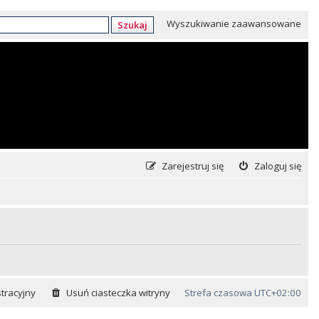
Wyszukiwanie zaawansowane
Szukaj
Zarejestruj się
Zaloguj się
tracyjny
Usuń ciasteczka witryny
Strefa czasowa
UTC+02:00