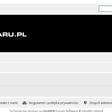
takt z nami
Regulamin i polityka prywatności
Zespół adminis
Technologię dostarcza
phpBB
® Forum Software © phpBB Limited