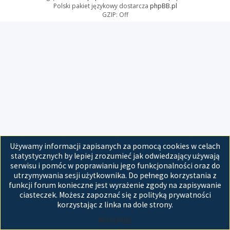
Polski pakiet językowy dostarcza
phpBB.pl
GZIP: Off
Używamy informacji zapisanych za pomocą cookies w celach
statystycznych by lepiej zrozumieć jak odwiedzający używają
serwisu i pomóc w poprawianiu jego funkcjonalności oraz do
utrzymywania sesji użytkownika. Do pełnego korzystania z
funkcji forum konieczne jest wyrażenie zgody na zapisywanie
ciasteczek. Możesz zapoznać się z polityką prywatności
korzystając z linka na dole strony.
Akceptuję