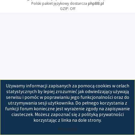
Polski pakiet językowy dostarcza
phpBB.pl
GZIP: Off
Używamy informacji zapisanych za pomocą cookies w celach
statystycznych by lepiej zrozumieć jak odwiedzający używają
serwisu i pomóc w poprawianiu jego funkcjonalności oraz do
utrzymywania sesji użytkownika. Do pełnego korzystania z
funkcji forum konieczne jest wyrażenie zgody na zapisywanie
ciasteczek. Możesz zapoznać się z polityką prywatności
korzystając z linka na dole strony.
Akceptuję