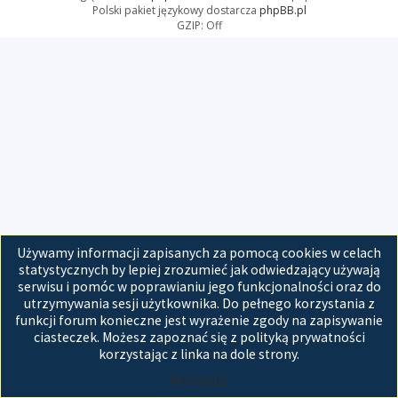
Polski pakiet językowy dostarcza
phpBB.pl
GZIP: Off
Używamy informacji zapisanych za pomocą cookies w celach
statystycznych by lepiej zrozumieć jak odwiedzający używają
serwisu i pomóc w poprawianiu jego funkcjonalności oraz do
utrzymywania sesji użytkownika. Do pełnego korzystania z
funkcji forum konieczne jest wyrażenie zgody na zapisywanie
ciasteczek. Możesz zapoznać się z polityką prywatności
korzystając z linka na dole strony.
Akceptuję