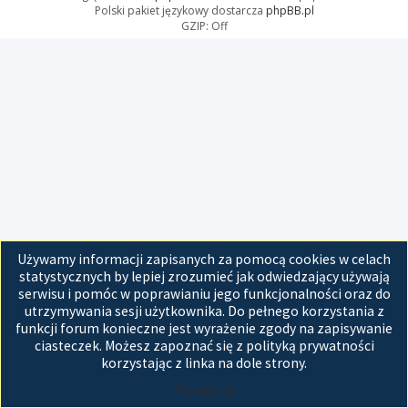
Polski pakiet językowy dostarcza
phpBB.pl
GZIP: Off
Używamy informacji zapisanych za pomocą cookies w celach
statystycznych by lepiej zrozumieć jak odwiedzający używają
serwisu i pomóc w poprawianiu jego funkcjonalności oraz do
utrzymywania sesji użytkownika. Do pełnego korzystania z
funkcji forum konieczne jest wyrażenie zgody na zapisywanie
ciasteczek. Możesz zapoznać się z polityką prywatności
korzystając z linka na dole strony.
Akceptuję