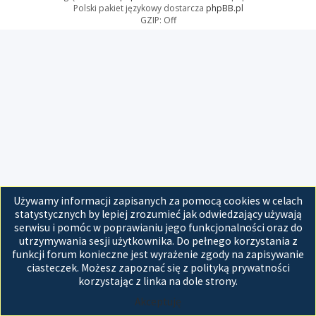
Polski pakiet językowy dostarcza
phpBB.pl
GZIP: Off
Używamy informacji zapisanych za pomocą cookies w celach
statystycznych by lepiej zrozumieć jak odwiedzający używają
serwisu i pomóc w poprawianiu jego funkcjonalności oraz do
utrzymywania sesji użytkownika. Do pełnego korzystania z
funkcji forum konieczne jest wyrażenie zgody na zapisywanie
ciasteczek. Możesz zapoznać się z polityką prywatności
korzystając z linka na dole strony.
Akceptuję