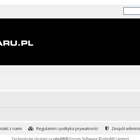
takt z nami
Regulamin i polityka prywatności
Zespół adminis
Technologię dostarcza
phpBB
® Forum Software © phpBB Limited