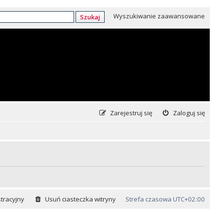
Wyszukiwanie zaawansowane
Szukaj
Zarejestruj się
Zaloguj się
tracyjny
Usuń ciasteczka witryny
Strefa czasowa
UTC+02:00