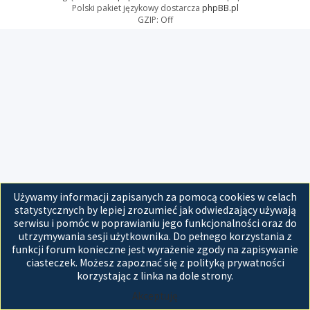
Polski pakiet językowy dostarcza
phpBB.pl
GZIP: Off
Używamy informacji zapisanych za pomocą cookies w celach
statystycznych by lepiej zrozumieć jak odwiedzający używają
serwisu i pomóc w poprawianiu jego funkcjonalności oraz do
utrzymywania sesji użytkownika. Do pełnego korzystania z
funkcji forum konieczne jest wyrażenie zgody na zapisywanie
ciasteczek. Możesz zapoznać się z polityką prywatności
korzystając z linka na dole strony.
Akceptuję