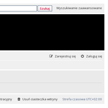
Wyszukiwanie zaawansowane
Szukaj
Zarejestruj się
Zaloguj się
tracyjny
Usuń ciasteczka witryny
Strefa czasowa
UTC+02:00