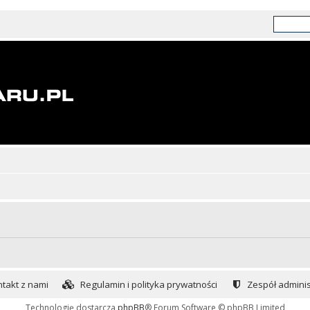
takt z nami
Regulamin i polityka prywatności
Zespół adminis
Technologię dostarcza
phpBB
® Forum Software © phpBB Limited