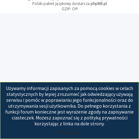
Polski pakiet językowy dostarcza
phpBB.pl
GZIP: Off
Używamy informacji zapisanych za pomocą cookies w celach
statystycznych by lepiej zrozumieć jak odwiedzający używają
serwisu i pomóc w poprawianiu jego funkcjonalności oraz do
utrzymywania sesji użytkownika. Do pełnego korzystania z
funkcji forum konieczne jest wyrażenie zgody na zapisywanie
ciasteczek. Możesz zapoznać się z polityką prywatności
korzystając z linka na dole strony.
Akceptuję