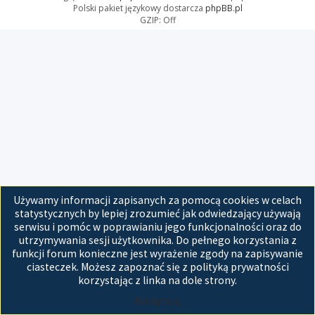
Polski pakiet językowy dostarcza
phpBB.pl
GZIP: Off
Używamy informacji zapisanych za pomocą cookies w celach
statystycznych by lepiej zrozumieć jak odwiedzający używają
serwisu i pomóc w poprawianiu jego funkcjonalności oraz do
utrzymywania sesji użytkownika. Do pełnego korzystania z
funkcji forum konieczne jest wyrażenie zgody na zapisywanie
ciasteczek. Możesz zapoznać się z polityką prywatności
korzystając z linka na dole strony.
Akceptuję