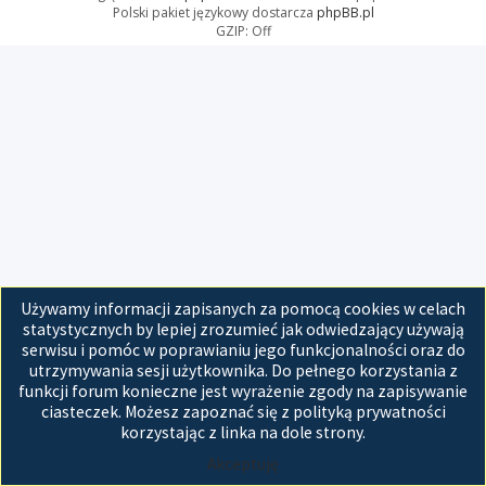
Polski pakiet językowy dostarcza
phpBB.pl
GZIP: Off
Używamy informacji zapisanych za pomocą cookies w celach
statystycznych by lepiej zrozumieć jak odwiedzający używają
serwisu i pomóc w poprawianiu jego funkcjonalności oraz do
utrzymywania sesji użytkownika. Do pełnego korzystania z
funkcji forum konieczne jest wyrażenie zgody na zapisywanie
ciasteczek. Możesz zapoznać się z polityką prywatności
korzystając z linka na dole strony.
Akceptuję