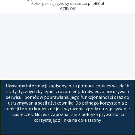
Polski pakiet językowy dostarcza
phpBB.pl
GZIP: Off
Używamy informacji zapisanych za pomocą cookies w celach
statystycznych by lepiej zrozumieć jak odwiedzający używają
serwisu i pomóc w poprawianiu jego funkcjonalności oraz do
utrzymywania sesji użytkownika. Do pełnego korzystania z
funkcji forum konieczne jest wyrażenie zgody na zapisywanie
ciasteczek. Możesz zapoznać się z polityką prywatności
korzystając z linka na dole strony.
Akceptuję