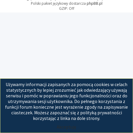
Polski pakiet językowy dostarcza
phpBB.pl
GZIP: Off
Używamy informacji zapisanych za pomocą cookies w celach
statystycznych by lepiej zrozumieć jak odwiedzający używają
serwisu i pomóc w poprawianiu jego funkcjonalności oraz do
utrzymywania sesji użytkownika. Do pełnego korzystania z
funkcji forum konieczne jest wyrażenie zgody na zapisywanie
ciasteczek. Możesz zapoznać się z polityką prywatności
korzystając z linka na dole strony.
Akceptuję