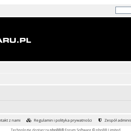
takt z nami
Regulamin i polityka prywatności
Zespół adminis
Technologię dostarcza
phpBB
® Forum Software © phpBB Limited