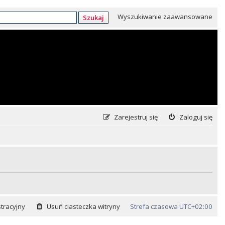
Wyszukiwanie zaawansowane
Szukaj
Zarejestruj się
Zaloguj się
tracyjny
Usuń ciasteczka witryny
Strefa czasowa
UTC+02:00