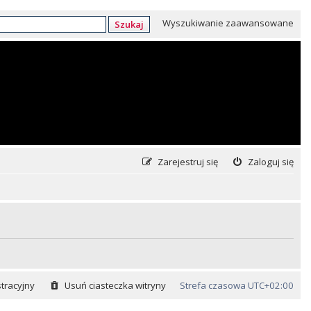
Wyszukiwanie zaawansowane
Szukaj
Zarejestruj się
Zaloguj się
tracyjny
Usuń ciasteczka witryny
Strefa czasowa
UTC+02:00