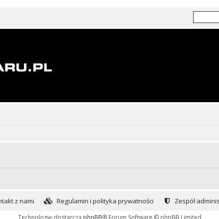
takt z nami
Regulamin i polityka prywatności
Zespół adminis
Technologię dostarcza
phpBB
® Forum Software © phpBB Limited