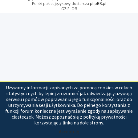
Polski pakiet językowy dostarcza
phpBB.pl
GZIP: Off
Używamy informacji zapisanych za pomocą cookies w celach
statystycznych by lepiej zrozumieć jak odwiedzający używają
serwisu i pomóc w poprawianiu jego funkcjonalności oraz do
utrzymywania sesji użytkownika. Do pełnego korzystania z
funkcji forum konieczne jest wyrażenie zgody na zapisywanie
ciasteczek. Możesz zapoznać się z polityką prywatności
korzystając z linka na dole strony.
Akceptuję