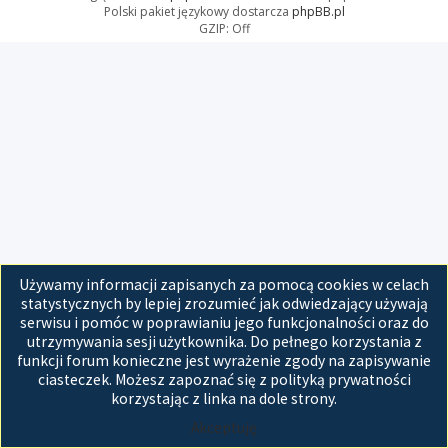
Polski pakiet językowy dostarcza
phpBB.pl
GZIP: Off
Używamy informacji zapisanych za pomocą cookies w celach
statystycznych by lepiej zrozumieć jak odwiedzający używają
serwisu i pomóc w poprawianiu jego funkcjonalności oraz do
utrzymywania sesji użytkownika. Do pełnego korzystania z
funkcji forum konieczne jest wyrażenie zgody na zapisywanie
ciasteczek. Możesz zapoznać się z polityką prywatności
korzystając z linka na dole strony.
Akceptuję