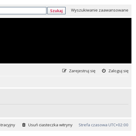
Wyszukiwanie zaawansowane
Szukaj
Zarejestruj się
Zaloguj się
tracyjny
Usuń ciasteczka witryny
Strefa czasowa
UTC+02:00