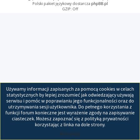
Polski pakiet językowy dostarcza
phpBB.pl
GZIP: Off
Używamy informacji zapisanych za pomocą cookies w celach
statystycznych by lepiej zrozumieć jak odwiedzający używają
serwisu i pomóc w poprawianiu jego funkcjonalności oraz do
utrzymywania sesji użytkownika. Do pełnego korzystania z
funkcji forum konieczne jest wyrażenie zgody na zapisywanie
ciasteczek. Możesz zapoznać się z polityką prywatności
korzystając z linka na dole strony.
Akceptuję