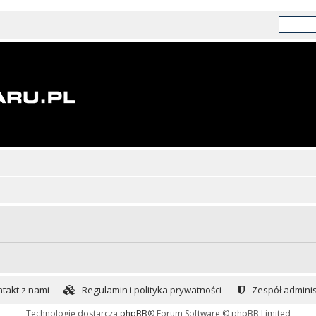
takt z nami
Regulamin i polityka prywatności
Zespół adminis
Technologię dostarcza
phpBB
® Forum Software © phpBB Limited