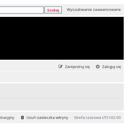
Wyszukiwanie zaawansowane
Szukaj
Zarejestruj się
Zaloguj się
tracyjny
Usuń ciasteczka witryny
Strefa czasowa
UTC+02:00