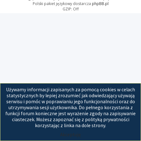
Polski pakiet językowy dostarcza
phpBB.pl
GZIP: Off
Używamy informacji zapisanych za pomocą cookies w celach
statystycznych by lepiej zrozumieć jak odwiedzający używają
serwisu i pomóc w poprawianiu jego funkcjonalności oraz do
utrzymywania sesji użytkownika. Do pełnego korzystania z
funkcji forum konieczne jest wyrażenie zgody na zapisywanie
ciasteczek. Możesz zapoznać się z polityką prywatności
korzystając z linka na dole strony.
Akceptuję