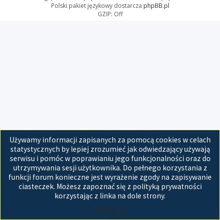
Polski pakiet językowy dostarcza
phpBB.pl
GZIP: Off
Używamy informacji zapisanych za pomocą cookies w celach
statystycznych by lepiej zrozumieć jak odwiedzający używają
serwisu i pomóc w poprawianiu jego funkcjonalności oraz do
utrzymywania sesji użytkownika. Do pełnego korzystania z
funkcji forum konieczne jest wyrażenie zgody na zapisywanie
ciasteczek. Możesz zapoznać się z polityką prywatności
korzystając z linka na dole strony.
Akceptuję