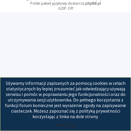
Polski pakiet językowy dostarcza
phpBB.pl
GZIP: Off
Używamy informacji zapisanych za pomocą cookies w celach
statystycznych by lepiej zrozumieć jak odwiedzający używają
serwisu i pomóc w poprawianiu jego funkcjonalności oraz do
utrzymywania sesji użytkownika. Do pełnego korzystania z
funkcji forum konieczne jest wyrażenie zgody na zapisywanie
ciasteczek. Możesz zapoznać się z polityką prywatności
korzystając z linka na dole strony.
Akceptuję