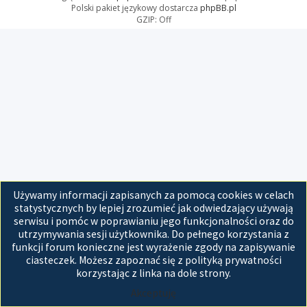
Polski pakiet językowy dostarcza
phpBB.pl
GZIP: Off
Używamy informacji zapisanych za pomocą cookies w celach
statystycznych by lepiej zrozumieć jak odwiedzający używają
serwisu i pomóc w poprawianiu jego funkcjonalności oraz do
utrzymywania sesji użytkownika. Do pełnego korzystania z
funkcji forum konieczne jest wyrażenie zgody na zapisywanie
ciasteczek. Możesz zapoznać się z polityką prywatności
korzystając z linka na dole strony.
Akceptuję