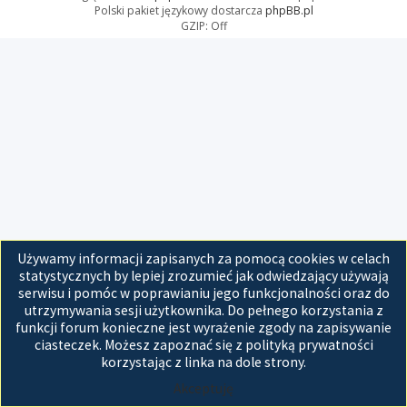
Polski pakiet językowy dostarcza
phpBB.pl
GZIP: Off
Używamy informacji zapisanych za pomocą cookies w celach
statystycznych by lepiej zrozumieć jak odwiedzający używają
serwisu i pomóc w poprawianiu jego funkcjonalności oraz do
utrzymywania sesji użytkownika. Do pełnego korzystania z
funkcji forum konieczne jest wyrażenie zgody na zapisywanie
ciasteczek. Możesz zapoznać się z polityką prywatności
korzystając z linka na dole strony.
Akceptuję