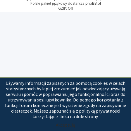
Polski pakiet językowy dostarcza
phpBB.pl
GZIP: Off
Używamy informacji zapisanych za pomocą cookies w celach
statystycznych by lepiej zrozumieć jak odwiedzający używają
serwisu i pomóc w poprawianiu jego funkcjonalności oraz do
utrzymywania sesji użytkownika. Do pełnego korzystania z
funkcji forum konieczne jest wyrażenie zgody na zapisywanie
ciasteczek. Możesz zapoznać się z polityką prywatności
korzystając z linka na dole strony.
Akceptuję