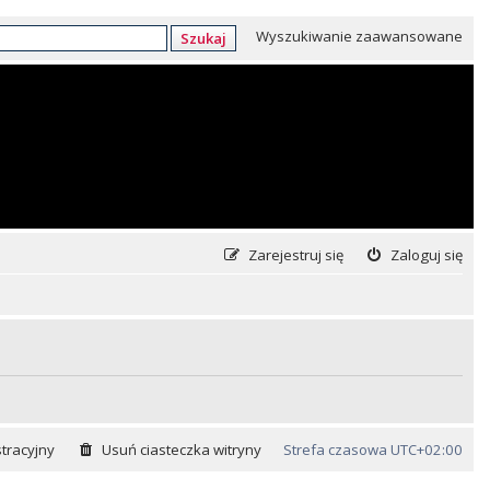
Wyszukiwanie zaawansowane
Szukaj
Zarejestruj się
Zaloguj się
tracyjny
Usuń ciasteczka witryny
Strefa czasowa
UTC+02:00