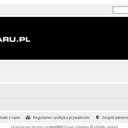
takt z nami
Regulamin i polityka prywatności
Zespół adminis
Technologię dostarcza
phpBB
® Forum Software © phpBB Limited