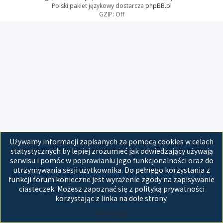
Polski pakiet językowy dostarcza
phpBB.pl
GZIP: Off
Używamy informacji zapisanych za pomocą cookies w celach
statystycznych by lepiej zrozumieć jak odwiedzający używają
serwisu i pomóc w poprawianiu jego funkcjonalności oraz do
utrzymywania sesji użytkownika. Do pełnego korzystania z
funkcji forum konieczne jest wyrażenie zgody na zapisywanie
ciasteczek. Możesz zapoznać się z polityką prywatności
korzystając z linka na dole strony.
Akceptuję