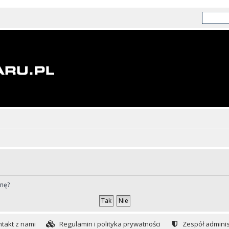
ynę?
takt z nami
Regulamin i polityka prywatności
Zespół adminis