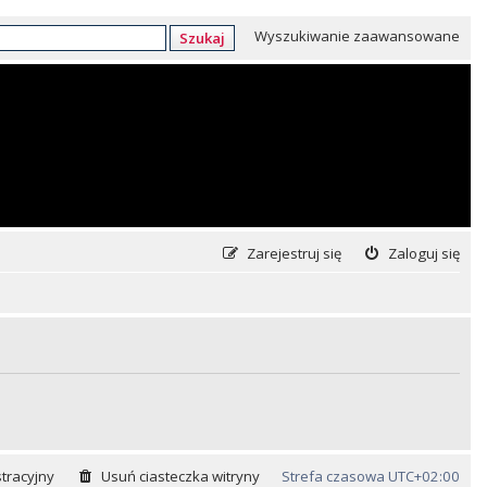
Wyszukiwanie zaawansowane
Szukaj
Zarejestruj się
Zaloguj się
tracyjny
Usuń ciasteczka witryny
Strefa czasowa
UTC+02:00