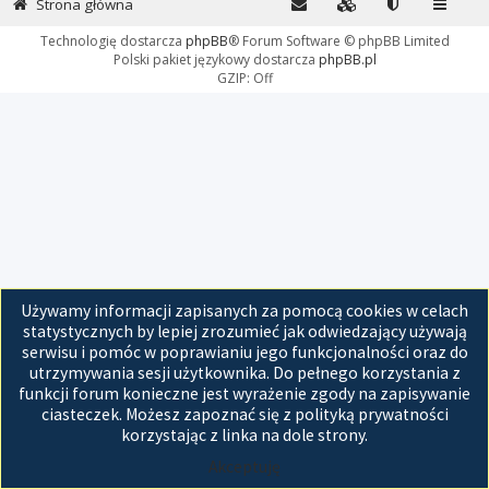
Strona główna
Technologię dostarcza
phpBB
® Forum Software © phpBB Limited
Polski pakiet językowy dostarcza
phpBB.pl
GZIP: Off
Używamy informacji zapisanych za pomocą cookies w celach
statystycznych by lepiej zrozumieć jak odwiedzający używają
serwisu i pomóc w poprawianiu jego funkcjonalności oraz do
utrzymywania sesji użytkownika. Do pełnego korzystania z
funkcji forum konieczne jest wyrażenie zgody na zapisywanie
ciasteczek. Możesz zapoznać się z polityką prywatności
korzystając z linka na dole strony.
Akceptuję