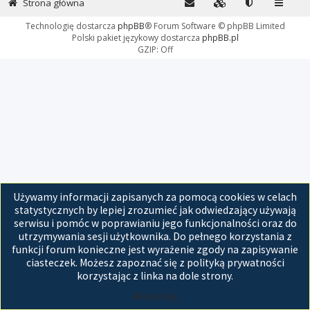
Strona główna
Technologię dostarcza
phpBB
® Forum Software © phpBB Limited
Polski pakiet językowy dostarcza
phpBB.pl
GZIP: Off
Używamy informacji zapisanych za pomocą cookies w celach
statystycznych by lepiej zrozumieć jak odwiedzający używają
serwisu i pomóc w poprawianiu jego funkcjonalności oraz do
utrzymywania sesji użytkownika. Do pełnego korzystania z
funkcji forum konieczne jest wyrażenie zgody na zapisywanie
ciasteczek. Możesz zapoznać się z polityką prywatności
korzystając z linka na dole strony.
Akceptuję