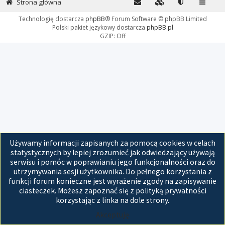
Strona główna
Technologię dostarcza
phpBB
® Forum Software © phpBB Limited
Polski pakiet językowy dostarcza
phpBB.pl
GZIP: Off
Używamy informacji zapisanych za pomocą cookies w celach
statystycznych by lepiej zrozumieć jak odwiedzający używają
serwisu i pomóc w poprawianiu jego funkcjonalności oraz do
utrzymywania sesji użytkownika. Do pełnego korzystania z
funkcji forum konieczne jest wyrażenie zgody na zapisywanie
ciasteczek. Możesz zapoznać się z polityką prywatności
korzystając z linka na dole strony.
Akceptuję