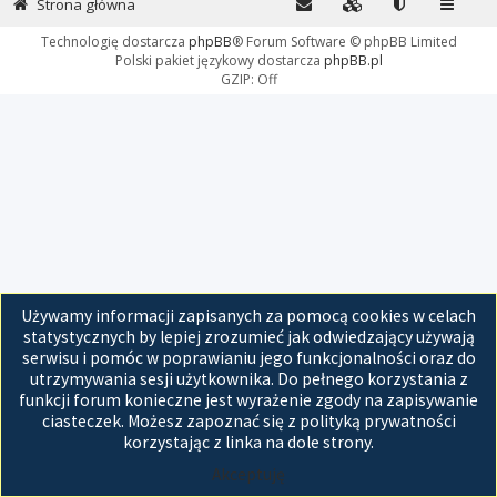
Strona główna
Technologię dostarcza
phpBB
® Forum Software © phpBB Limited
Polski pakiet językowy dostarcza
phpBB.pl
GZIP: Off
Używamy informacji zapisanych za pomocą cookies w celach
statystycznych by lepiej zrozumieć jak odwiedzający używają
serwisu i pomóc w poprawianiu jego funkcjonalności oraz do
utrzymywania sesji użytkownika. Do pełnego korzystania z
funkcji forum konieczne jest wyrażenie zgody na zapisywanie
ciasteczek. Możesz zapoznać się z polityką prywatności
korzystając z linka na dole strony.
Akceptuję