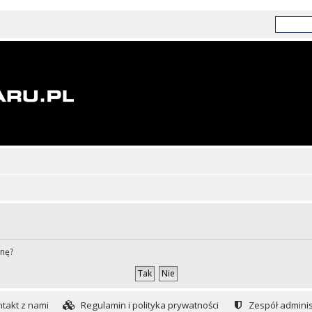
ynę?
takt z nami
Regulamin i polityka prywatności
Zespół adminis