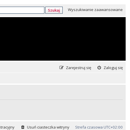
Wyszukiwanie zaawansowane
Szukaj
Zarejestruj się
Zaloguj się
tracyjny
Usuń ciasteczka witryny
Strefa czasowa
UTC+02:00