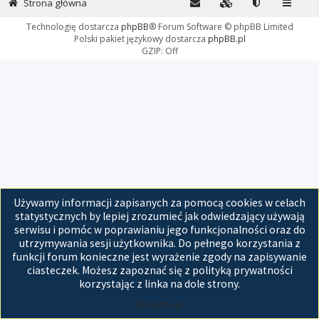
Strona główna
Technologię dostarcza
phpBB
® Forum Software © phpBB Limited
Polski pakiet językowy dostarcza
phpBB.pl
GZIP: Off
Używamy informacji zapisanych za pomocą cookies w celach
statystycznych by lepiej zrozumieć jak odwiedzający używają
serwisu i pomóc w poprawianiu jego funkcjonalności oraz do
utrzymywania sesji użytkownika. Do pełnego korzystania z
funkcji forum konieczne jest wyrażenie zgody na zapisywanie
ciasteczek. Możesz zapoznać się z polityką prywatności
korzystając z linka na dole strony.
Akceptuję