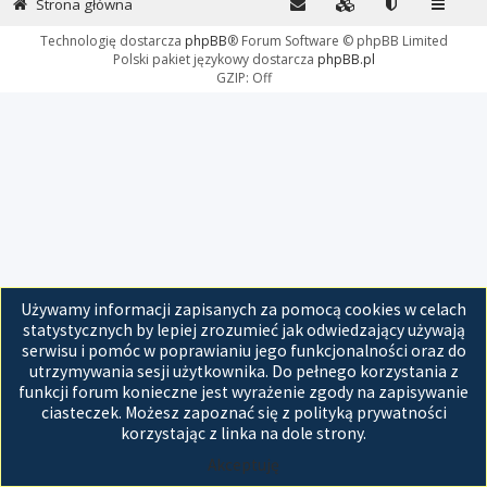
Strona główna
Technologię dostarcza
phpBB
® Forum Software © phpBB Limited
Polski pakiet językowy dostarcza
phpBB.pl
GZIP: Off
Używamy informacji zapisanych za pomocą cookies w celach
statystycznych by lepiej zrozumieć jak odwiedzający używają
serwisu i pomóc w poprawianiu jego funkcjonalności oraz do
utrzymywania sesji użytkownika. Do pełnego korzystania z
funkcji forum konieczne jest wyrażenie zgody na zapisywanie
ciasteczek. Możesz zapoznać się z polityką prywatności
korzystając z linka na dole strony.
Akceptuję