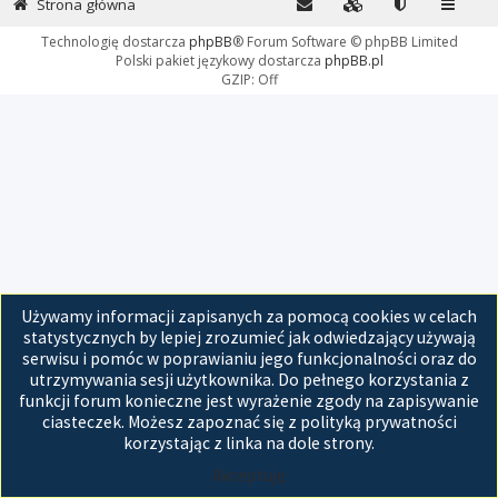
Strona główna
Technologię dostarcza
phpBB
® Forum Software © phpBB Limited
Polski pakiet językowy dostarcza
phpBB.pl
GZIP: Off
Używamy informacji zapisanych za pomocą cookies w celach
statystycznych by lepiej zrozumieć jak odwiedzający używają
serwisu i pomóc w poprawianiu jego funkcjonalności oraz do
utrzymywania sesji użytkownika. Do pełnego korzystania z
funkcji forum konieczne jest wyrażenie zgody na zapisywanie
ciasteczek. Możesz zapoznać się z polityką prywatności
korzystając z linka na dole strony.
Akceptuję