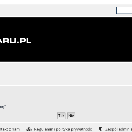
ynę?
takt z nami
Regulamin i polityka prywatności
Zespół adminis