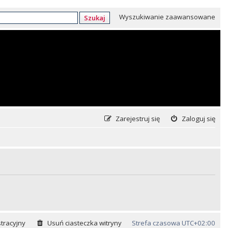
Wyszukiwanie zaawansowane
Szukaj
Zarejestruj się
Zaloguj się
tracyjny
Usuń ciasteczka witryny
Strefa czasowa
UTC+02:00