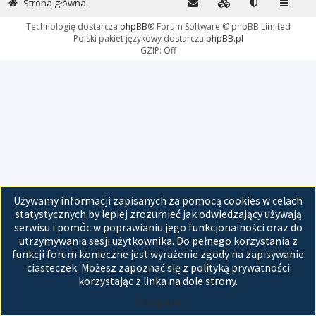
Strona główna
Technologię dostarcza
phpBB
® Forum Software © phpBB Limited
Polski pakiet językowy dostarcza
phpBB.pl
GZIP: Off
Używamy informacji zapisanych za pomocą cookies w celach
statystycznych by lepiej zrozumieć jak odwiedzający używają
serwisu i pomóc w poprawianiu jego funkcjonalności oraz do
utrzymywania sesji użytkownika. Do pełnego korzystania z
funkcji forum konieczne jest wyrażenie zgody na zapisywanie
ciasteczek. Możesz zapoznać się z polityką prywatności
korzystając z linka na dole strony.
Akceptuję