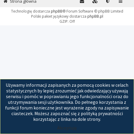
Strona główna
Technologię dostarcza
phpBB
® Forum Software © phpBB Limited
Polski pakiet językowy dostarcza
phpBB.pl
GZIP: Off
Używamy informacji zapisanych za pomocą cookies w celach
statystycznych by lepiej zrozumieć jak odwiedzający używają
serwisu i pomóc w poprawianiu jego funkcjonalności oraz do
utrzymywania sesji użytkownika. Do pełnego korzystania z
funkcji forum konieczne jest wyrażenie zgody na zapisywanie
ciasteczek. Możesz zapoznać się z polityką prywatności
korzystając z linka na dole strony.
Akceptuję