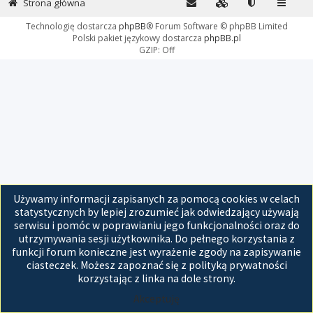
Strona główna
Technologię dostarcza
phpBB
® Forum Software © phpBB Limited
Polski pakiet językowy dostarcza
phpBB.pl
GZIP: Off
Używamy informacji zapisanych za pomocą cookies w celach
statystycznych by lepiej zrozumieć jak odwiedzający używają
serwisu i pomóc w poprawianiu jego funkcjonalności oraz do
utrzymywania sesji użytkownika. Do pełnego korzystania z
funkcji forum konieczne jest wyrażenie zgody na zapisywanie
ciasteczek. Możesz zapoznać się z polityką prywatności
korzystając z linka na dole strony.
Akceptuję