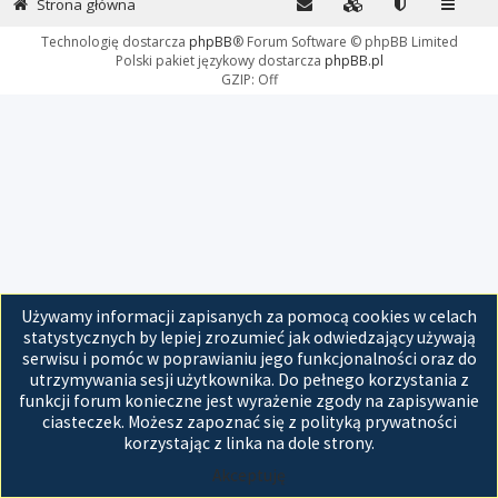
Strona główna
Technologię dostarcza
phpBB
® Forum Software © phpBB Limited
Polski pakiet językowy dostarcza
phpBB.pl
GZIP: Off
Używamy informacji zapisanych za pomocą cookies w celach
statystycznych by lepiej zrozumieć jak odwiedzający używają
serwisu i pomóc w poprawianiu jego funkcjonalności oraz do
utrzymywania sesji użytkownika. Do pełnego korzystania z
funkcji forum konieczne jest wyrażenie zgody na zapisywanie
ciasteczek. Możesz zapoznać się z polityką prywatności
korzystając z linka na dole strony.
Akceptuję