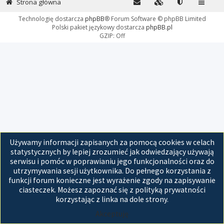
Strona główna
Technologię dostarcza
phpBB
® Forum Software © phpBB Limited
Polski pakiet językowy dostarcza
phpBB.pl
GZIP: Off
Używamy informacji zapisanych za pomocą cookies w celach
statystycznych by lepiej zrozumieć jak odwiedzający używają
serwisu i pomóc w poprawianiu jego funkcjonalności oraz do
utrzymywania sesji użytkownika. Do pełnego korzystania z
funkcji forum konieczne jest wyrażenie zgody na zapisywanie
ciasteczek. Możesz zapoznać się z polityką prywatności
korzystając z linka na dole strony.
Akceptuję