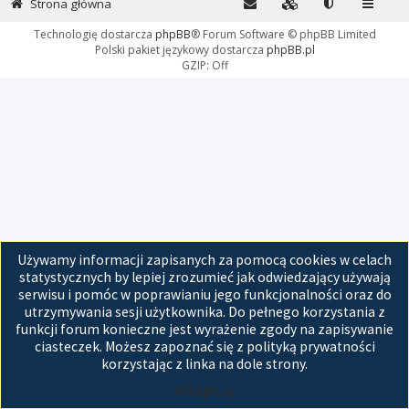
Strona główna
Technologię dostarcza
phpBB
® Forum Software © phpBB Limited
Polski pakiet językowy dostarcza
phpBB.pl
GZIP: Off
Używamy informacji zapisanych za pomocą cookies w celach
statystycznych by lepiej zrozumieć jak odwiedzający używają
serwisu i pomóc w poprawianiu jego funkcjonalności oraz do
utrzymywania sesji użytkownika. Do pełnego korzystania z
funkcji forum konieczne jest wyrażenie zgody na zapisywanie
ciasteczek. Możesz zapoznać się z polityką prywatności
korzystając z linka na dole strony.
Akceptuję