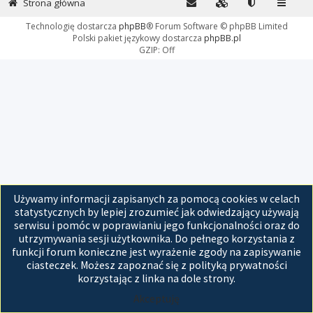
Strona główna
Technologię dostarcza
phpBB
® Forum Software © phpBB Limited
Polski pakiet językowy dostarcza
phpBB.pl
GZIP: Off
Używamy informacji zapisanych za pomocą cookies w celach
statystycznych by lepiej zrozumieć jak odwiedzający używają
serwisu i pomóc w poprawianiu jego funkcjonalności oraz do
utrzymywania sesji użytkownika. Do pełnego korzystania z
funkcji forum konieczne jest wyrażenie zgody na zapisywanie
ciasteczek. Możesz zapoznać się z polityką prywatności
korzystając z linka na dole strony.
Akceptuję